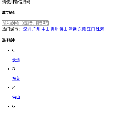
请使用微信扫码
城市搜索
热门城市：
深圳
广州
中山
惠州
佛山
清远
东莞
江门
珠海
选择城市
C
长沙
D
东莞
F
佛山
G