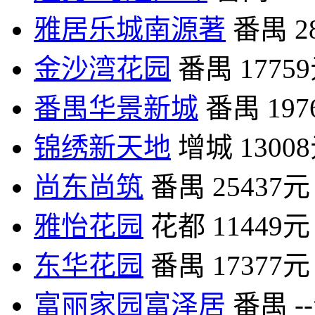
雅居乐城南源著
番禺
2
金沙湾花园
番禺
1775
番禺华景新城
番禺
19
锦绣新天地
增城
1300
尚东尚筑
番禺
25437元
雅怡花园
花都
11449元
东华花园
番禺
17377元
富丽家园富泽居
番禺
-