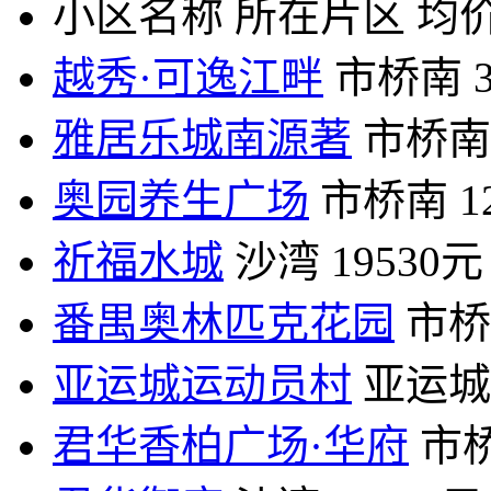
小区名称
所在片区
均价
越秀·可逸江畔
市桥南
雅居乐城南源著
市桥南
奥园养生广场
市桥南
1
祈福水城
沙湾
19530元
番禺奥林匹克花园
市桥
亚运城运动员村
亚运城
君华香柏广场·华府
市