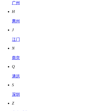
广州
H
惠州
J
江门
N
南京
Q
清远
S
深圳
Z