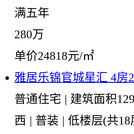
满五年
280
万
单价24818元/㎡
雅居乐锦官城星汇 4房2厅
普通住宅
|
建筑面积12
西
|
普装
|
低楼层(共18