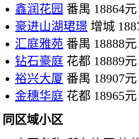
鑫润花园
番禺
18864元
豪进山湖珺璟
增城
18
汇庭雅苑
番禺
18888元
钻石豪庭
花都
18889元
裕兴大厦
番禺
18907元
金穗华庭
花都
18965元
同区域小区