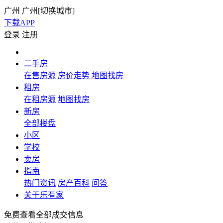
广州
广州[
切换城市
]
下载APP
登录
注册
二手房
在售房源
房价走势
地图找房
租房
在租房源
地图找房
新房
全部楼盘
小区
学校
卖房
指南
热门资讯
房产百科
问答
关于乐有家
免费查看全部成交信息