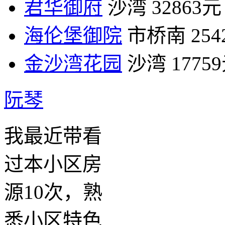
君华御府
沙湾
32863元
海伦堡御院
市桥南
25
金沙湾花园
沙湾
1775
阮琴
我最近带看
过本小区房
源10次，熟
悉小区特色