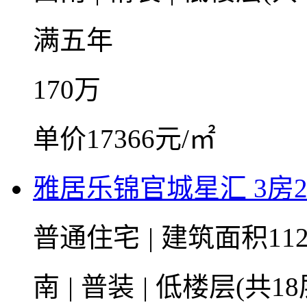
满五年
170
万
单价17366元/㎡
雅居乐锦官城星汇 3房2厅
普通住宅
|
建筑面积112
南
|
普装
|
低楼层(共18