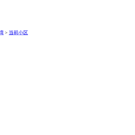
湾
>
当前小区