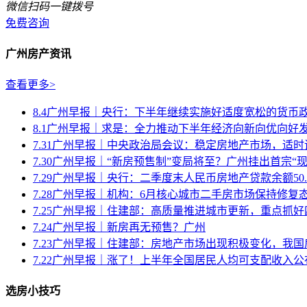
微信扫码一键拨号
免费咨询
广州房产资讯
查看更多>
8.4广州早报｜央行：下半年继续实施好适度宽松的货币
8.1广州早报｜求是：全力推动下半年经济向新向优向好
7.31广州早报｜中央政治局会议：稳定房地产市场，适时调
7.30广州早报｜“新房预售制”变局将至？广州挂出首宗“现房
7.29广州早报｜央行：二季度末人民币房地产贷款余额50.7.
7.28广州早报｜机构：6月核心城市二手房市场保持修复
7.25广州早报｜住建部：高质量推进城市更新，重点抓好四
7.24广州早报｜新房再无预售？广州
7.23广州早报｜住建部：房地产市场出现积极变化，我国房
7.22广州早报｜涨了！上半年全国居民人均可支配收入公
选房小技巧