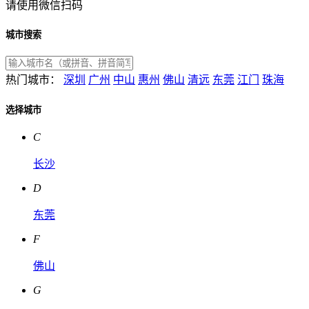
请使用微信扫码
城市搜索
热门城市：
深圳
广州
中山
惠州
佛山
清远
东莞
江门
珠海
选择城市
C
长沙
D
东莞
F
佛山
G