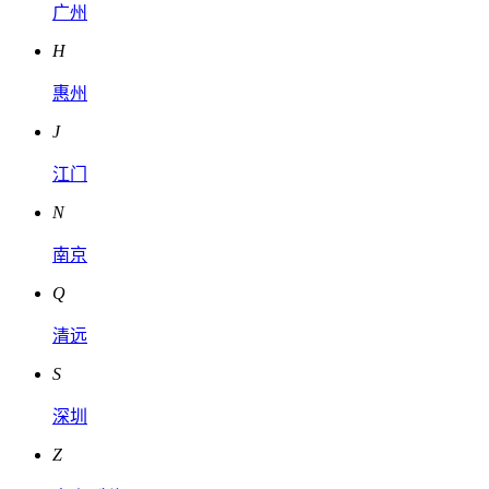
广州
H
惠州
J
江门
N
南京
Q
清远
S
深圳
Z