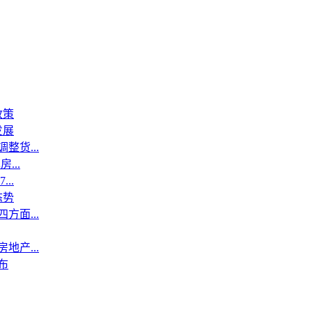
政策
发展
整货...
...
..
态势
方面...
地产...
布