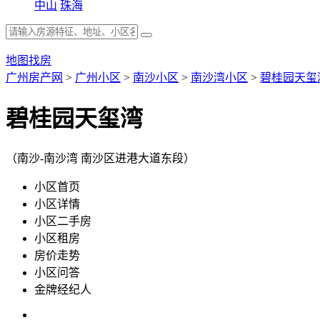
中山
珠海
地图找房
广州房产网
>
广州小区
>
南沙小区
>
南沙湾小区
>
碧桂园天玺
碧桂园天玺湾
（南沙-南沙湾 南沙区进港大道东段）
小区首页
小区详情
小区二手房
小区租房
房价走势
小区问答
金牌经纪人