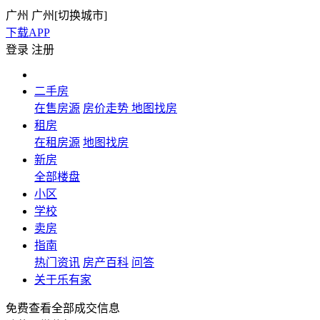
广州
广州[
切换城市
]
下载APP
登录
注册
二手房
在售房源
房价走势
地图找房
租房
在租房源
地图找房
新房
全部楼盘
小区
学校
卖房
指南
热门资讯
房产百科
问答
关于乐有家
免费查看全部成交信息