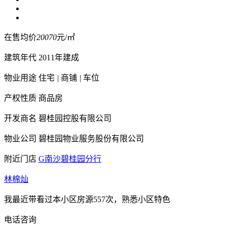
在售均价
20070
元/㎡
建筑年代
2011年建成
物业用途
住宅
|
商铺
|
车位
产权性质
商品房
开发商名
碧桂园控股有限公司
物业公司
碧桂园物业服务股份有限公司
附近门店
G南沙碧桂园分行
林棉灿
我最近带看过本小区房源557次，熟悉小区特色
电话咨询