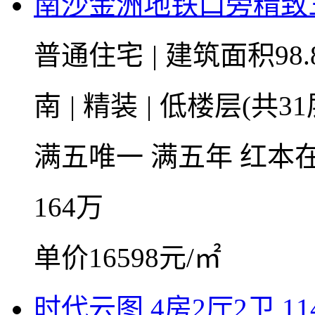
南沙金洲地铁口旁精致
普通住宅
|
建筑面积98.
南
|
精装
|
低楼层(共31
满五唯一
满五年
红本
164
万
单价16598元/㎡
时代云图 4房2厅2卫 11