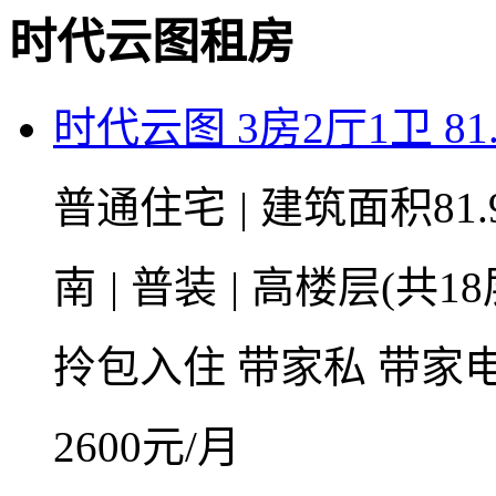
时代云图租房
时代云图 3房2厅1卫 81
普通住宅
|
建筑面积81.
南
|
普装
|
高楼层(共18
拎包入住
带家私
带家
2600
元/月