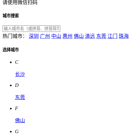
请使用微信扫码
城市搜索
热门城市：
深圳
广州
中山
惠州
佛山
清远
东莞
江门
珠海
选择城市
C
长沙
D
东莞
F
佛山
G