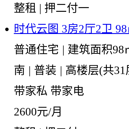
整租 | 押二付一
时代云图 3房2厅2卫 9
普通住宅
|
建筑面积98
南
|
普装
|
高楼层(共31
带家私
带家电
2600
元/月