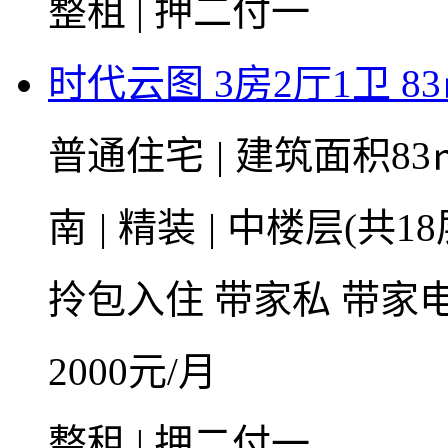
整租 | 押二付一
时代云图 3房2厅1卫 8
普通住宅
|
建筑面积83
南
|
精装
|
中楼层(共18
拎包入住
带家私
带家
2000
元/月
整租 | 押二付一