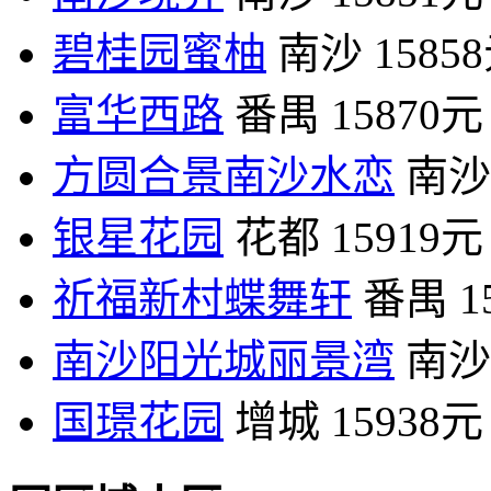
碧桂园蜜柚
南沙
1585
富华西路
番禺
15870元
方圆合景南沙水恋
南沙
银星花园
花都
15919元
祈福新村蝶舞轩
番禺
1
南沙阳光城丽景湾
南沙
国璟花园
增城
15938元