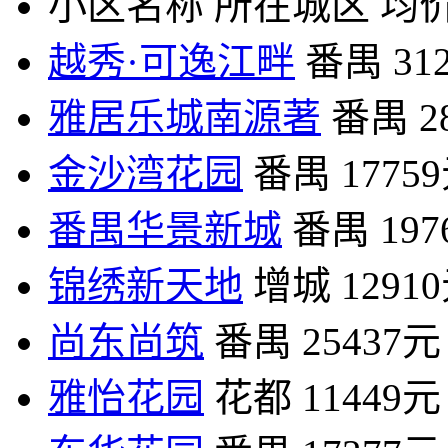
小区名称
所在城区
均价
越秀·可逸江畔
番禺
31
雅居乐城南源著
番禺
2
金沙湾花园
番禺
1775
番禺华景新城
番禺
19
锦绣新天地
增城
1291
尚东尚筑
番禺
25437元
雅怡花园
花都
11449元