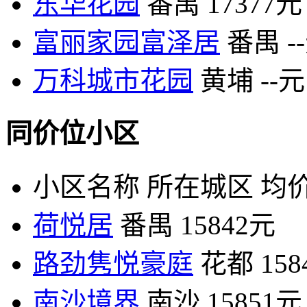
东华花园
番禺
17377元
富丽家园富泽居
番禺
-
万科城市花园
黄埔
--元
同价位小区
小区名称
所在城区
均价
荷悦居
番禺
15842元
路劲隽悦豪庭
花都
15
南沙境界
南沙
15851元