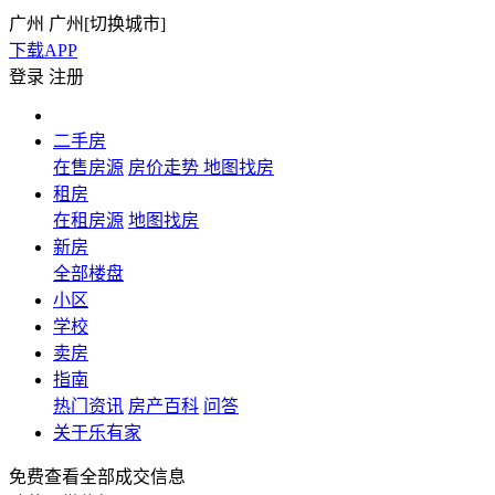
广州
广州[
切换城市
]
下载APP
登录
注册
二手房
在售房源
房价走势
地图找房
租房
在租房源
地图找房
新房
全部楼盘
小区
学校
卖房
指南
热门资讯
房产百科
问答
关于乐有家
免费查看全部成交信息