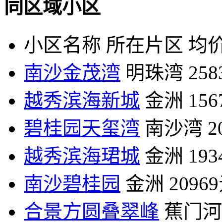
同区域小区
小区名称
所在片区
均价
南沙金茂湾
明珠湾
25
越秀滨海新城
金洲
15
碧桂园天玺湾
南沙湾
2
越秀滨海珺城
金洲
19
南沙碧桂园
金洲
2096
合景方圆叠翠峰
蕉门河