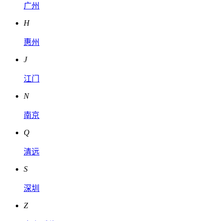
广州
H
惠州
J
江门
N
南京
Q
清远
S
深圳
Z