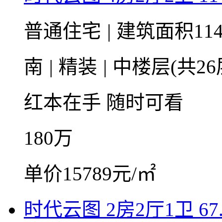
普通住宅
|
建筑面积11
南
|
精装
|
中楼层(共26
红本在手
随时可看
180
万
单价15789元/㎡
时代云图 2房2厅1卫 67