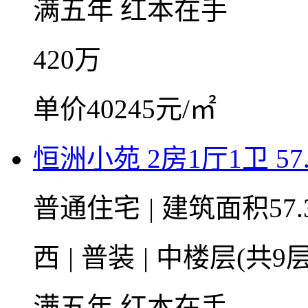
满五年
红本在手
420
万
单价40245元/㎡
恒洲小苑 2房1厅1卫 57
普通住宅
|
建筑面积57.
西
|
普装
|
中楼层(共9层
满五年
红本在手