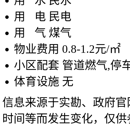
用
水
民水
用
电
民电
用
气
煤气
物业费用
0.8-1.2元/㎡
小区配套
管道燃气,停
体育设施
无
信息来源于实勘、政府官
时间等而发生变化，仅供