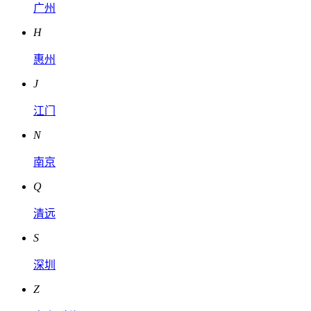
广州
H
惠州
J
江门
N
南京
Q
清远
S
深圳
Z