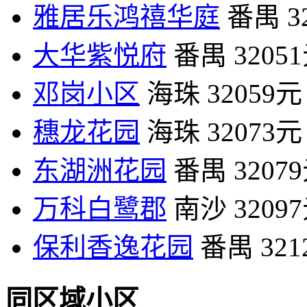
雅居乐鸿禧华庭
番禺
3
大华紫悦府
番禺
3205
邓岗小区
海珠
32059元
穗龙花园
海珠
32073元
东湖洲花园
番禺
3207
万科白鹭郡
南沙
3209
保利香逸花园
番禺
32
同区域小区