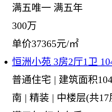
满五唯一
满五年
300
万
单价37365元/㎡
恒洲小苑 3房2厅1卫 104
普通住宅
|
建筑面积104
南
|
精装
|
中楼层(共17