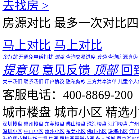
去找房 >
房源对比
最多一次对比四
马上对比
马上对比
免打扰
开通免电话打扰
进度
查询交易进度
真伪
查询房源真伪
提意见
意见反馈
顶部
回
关于我们
联系我们
用户协议
隐私条款
三方共享清单
儿童个人
客服电话：400-8869-200 0
城市楼盘
城市小区
精选
深圳楼盘
惠州楼盘
东莞楼盘
佛山楼盘
珠海楼盘
江门楼盘
广州
深圳小区
中山小区
惠州小区
东莞小区
佛山小区
珠海小区
江门
海伦堡花样年华二期
隽园
碧桂园嘉誉花园
永大新城
荔富湖畔