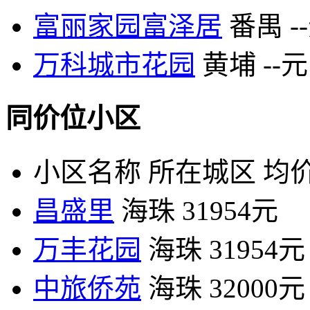
富丽家园富泽居
番禺
-
万科城市花园
黄埔
--元
同价位小区
小区名称
所在城区
均价
昌盛里
海珠
31954元
万丰花园
海珠
31954元
中旅侨苑
海珠
32000元