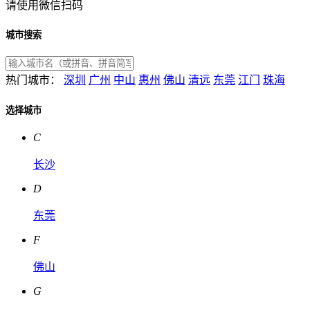
请使用微信扫码
城市搜索
热门城市：
深圳
广州
中山
惠州
佛山
清远
东莞
江门
珠海
选择城市
C
长沙
D
东莞
F
佛山
G