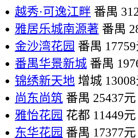
越秀·可逸江畔
番禺
31
雅居乐城南源著
番禺
2
金沙湾花园
番禺
1775
番禺华景新城
番禺
19
锦绣新天地
增城
1300
尚东尚筑
番禺
25437元
雅怡花园
花都
11449元
东华花园
番禺
17377元