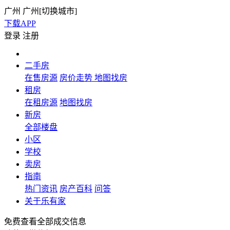
广州
广州[
切换城市
]
下载APP
登录
注册
二手房
在售房源
房价走势
地图找房
租房
在租房源
地图找房
新房
全部楼盘
小区
学校
卖房
指南
热门资讯
房产百科
问答
关于乐有家
免费查看全部成交信息