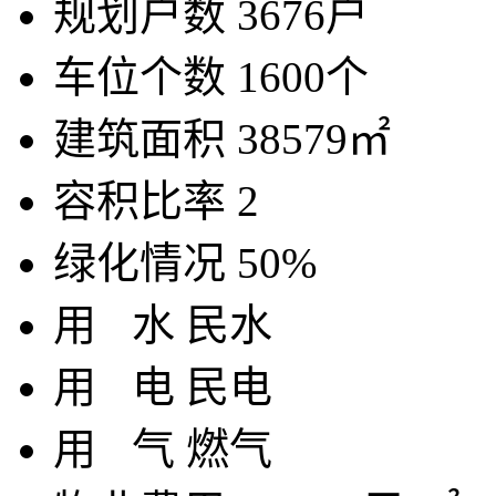
规划户数
3676户
车位个数
1600个
建筑面积
38579㎡
容积比率
2
绿化情况
50%
用
水
民水
用
电
民电
用
气
燃气