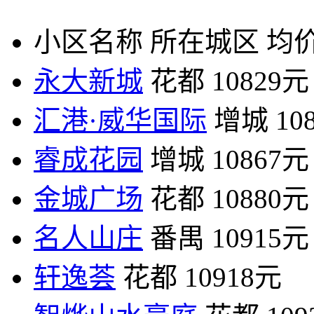
小区名称
所在城区
均价
永大新城
花都
10829元
汇港·威华国际
增城
10
睿成花园
增城
10867元
金城广场
花都
10880元
名人山庄
番禺
10915元
轩逸荟
花都
10918元