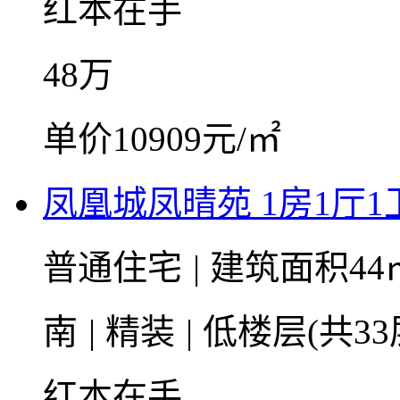
红本在手
48
万
单价10909元/㎡
凤凰城凤晴苑 1房1厅1卫
普通住宅
|
建筑面积44
南
|
精装
|
低楼层(共33
红本在手