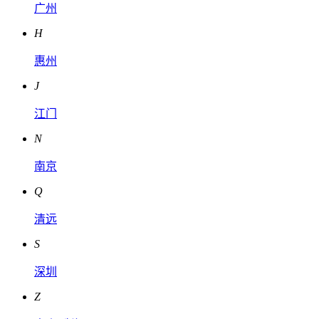
广州
H
惠州
J
江门
N
南京
Q
清远
S
深圳
Z