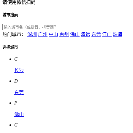
请使用微信扫码
城市搜索
热门城市：
深圳
广州
中山
惠州
佛山
清远
东莞
江门
珠海
选择城市
C
长沙
D
东莞
F
佛山
G