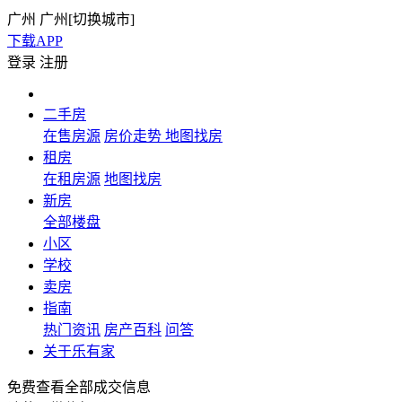
广州
广州[
切换城市
]
下载APP
登录
注册
二手房
在售房源
房价走势
地图找房
租房
在租房源
地图找房
新房
全部楼盘
小区
学校
卖房
指南
热门资讯
房产百科
问答
关于乐有家
免费查看全部成交信息