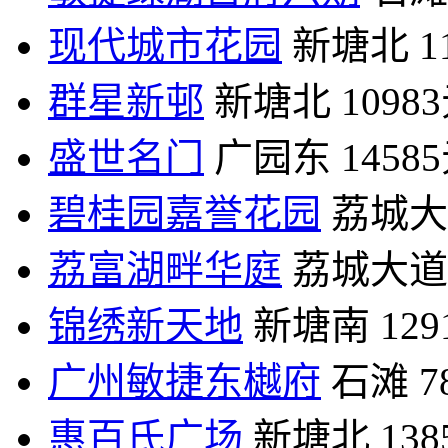
现代城市花园
新塘北
1
群星新邨
新塘北
1098
盛世名门
广园东
1458
碧桂园嘉誉花园
荔城大
荔富湖畔华庭
荔城大道
锦绣新天地
新塘南
12
广州敏捷东樾府
石滩
7
惠百氏广场
新塘北
13