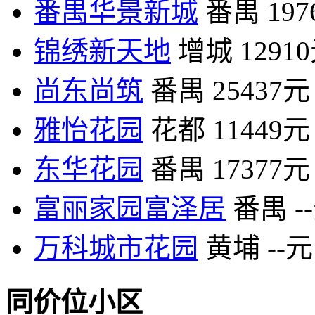
番禺华景新城
番禺
19
锦绣新天地
增城
1291
尚东尚筑
番禺
25437元
雅怡花园
花都
11449元
东华花园
番禺
17377元
富丽家园富泽居
番禺
-
万科城市花园
黄埔
--元
同价位小区