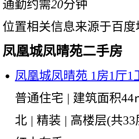
通勤约需
20
分钟
位置相关信息来源于百度
凤凰城凤晴苑二手房
凤凰城凤晴苑 1房1厅1卫
普通住宅
|
建筑面积44
北
|
精装
|
高楼层(共33