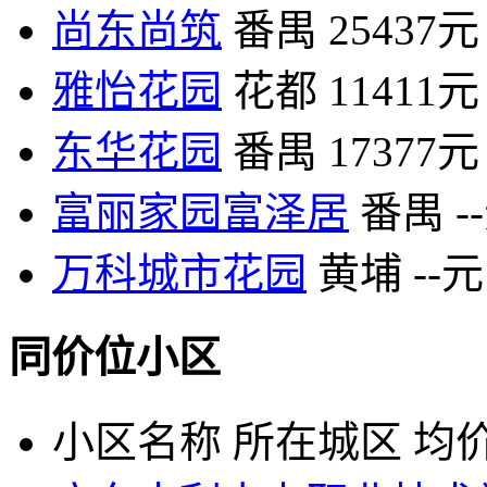
尚东尚筑
番禺
25437元
雅怡花园
花都
11411元
东华花园
番禺
17377元
富丽家园富泽居
番禺
-
万科城市花园
黄埔
--元
同价位小区
小区名称
所在城区
均价