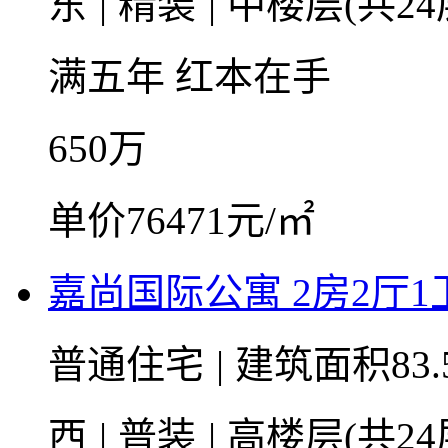
东
|
精装
|
中楼层(共24
满五年
红本在手
650
万
单价76471元/㎡
嘉尚国际公寓 2房2厅1卫 
普通住宅
|
建筑面积83.
西
|
普装
|
高楼层(共24