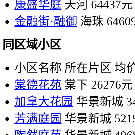
康盛华庭
天河
64437元
金融街·融御
海珠
6460
同区域小区
小区名称
所在片区
均价
棠德花苑
棠下
26276元
加拿大花园
华景新城
3
芳满庭园
华景新城
52