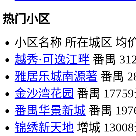
热门小区
小区名称
所在城区
均价
越秀·可逸江畔
番禺
31
雅居乐城南源著
番禺
2
金沙湾花园
番禺
1775
番禺华景新城
番禺
19
锦绣新天地
增城
1300