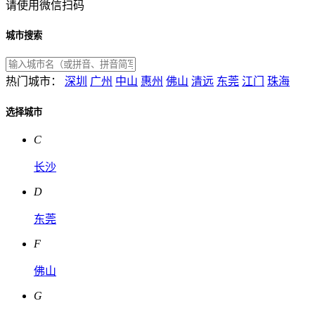
请使用微信扫码
城市搜索
热门城市：
深圳
广州
中山
惠州
佛山
清远
东莞
江门
珠海
选择城市
C
长沙
D
东莞
F
佛山
G