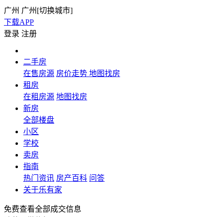
广州
广州[
切换城市
]
下载APP
登录
注册
二手房
在售房源
房价走势
地图找房
租房
在租房源
地图找房
新房
全部楼盘
小区
学校
卖房
指南
热门资讯
房产百科
问答
关于乐有家
免费查看全部成交信息