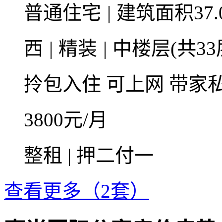
普通住宅
|
建筑面积37.
西
|
精装
|
中楼层(共33
拎包入住
可上网
带家
3800
元/月
整租 | 押二付一
查看更多（2套）