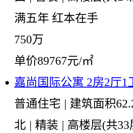
满五年
红本在手
750
万
单价89767元/㎡
嘉尚国际公寓 2房2厅1卫 
普通住宅
|
建筑面积62.
北
|
精装
|
高楼层(共33