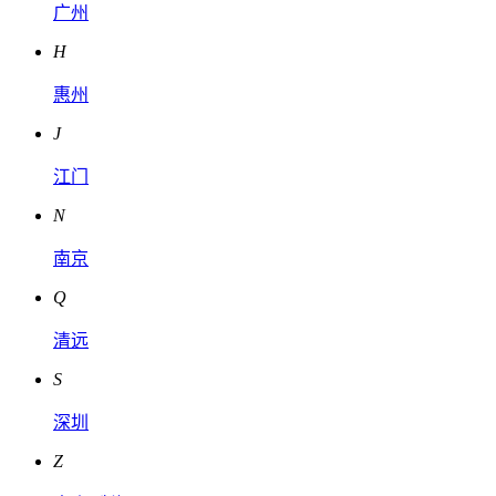
广州
H
惠州
J
江门
N
南京
Q
清远
S
深圳
Z