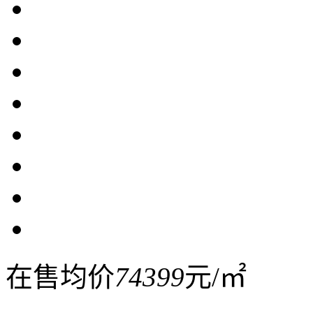
在售均价
74399
元/㎡