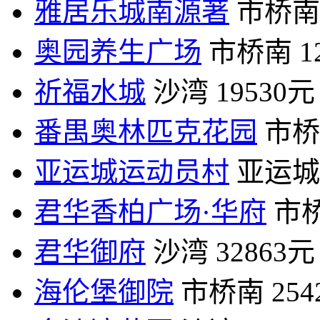
雅居乐城南源著
市桥南
奥园养生广场
市桥南
1
祈福水城
沙湾
19530元
番禺奥林匹克花园
市桥
亚运城运动员村
亚运城
君华香柏广场·华府
市
君华御府
沙湾
32863元
海伦堡御院
市桥南
25