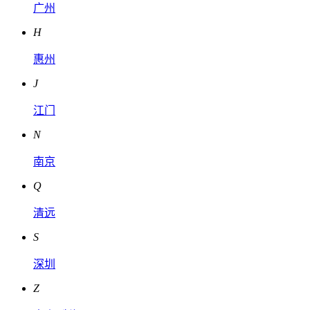
广州
H
惠州
J
江门
N
南京
Q
清远
S
深圳
Z