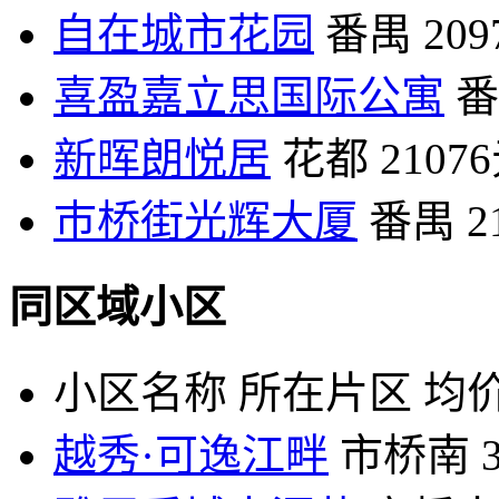
自在城市花园
番禺
20
喜盈嘉立思国际公寓
番
新晖朗悦居
花都
2107
巿桥街光辉大厦
番禺
2
同区域小区
小区名称
所在片区
均价
越秀·可逸江畔
市桥南