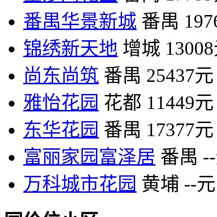
番禺华景新城
番禺
19
锦绣新天地
增城
1300
尚东尚筑
番禺
25437元
雅怡花园
花都
11449元
东华花园
番禺
17377元
富丽家园富泽居
番禺
-
万科城市花园
黄埔
--元