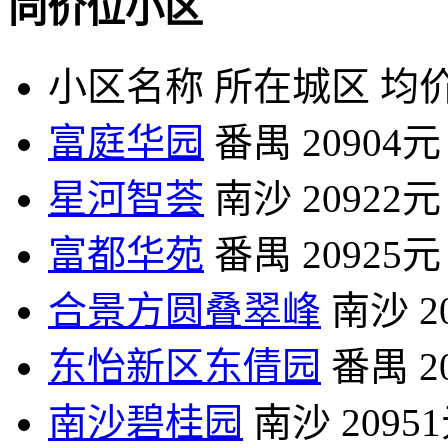
同价位小区
小区名称
所在城区
均价
富庭华园
番禺
20904元
星河智荟
南沙
20922元
富都华苑
番禺
20925元
合景方圆叠翠峰
南沙
2
东怡新区东倩园
番禺
2
南沙碧桂园
南沙
2095