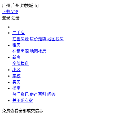
广州
广州[
切换城市
]
下载APP
登录
注册
二手房
在售房源
房价走势
地图找房
租房
在租房源
地图找房
新房
全部楼盘
小区
学校
卖房
指南
热门资讯
房产百科
问答
关于乐有家
免费查看全部成交信息