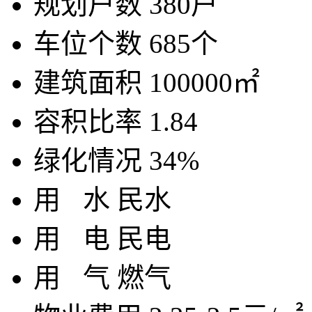
规划户数
380户
车位个数
685个
建筑面积
100000㎡
容积比率
1.84
绿化情况
34%
用
水
民水
用
电
民电
用
气
燃气