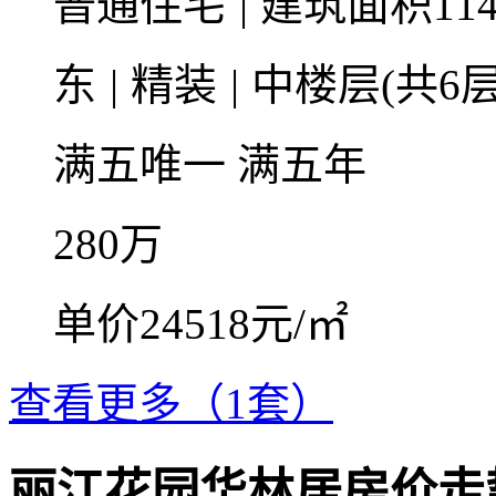
普通住宅
|
建筑面积114
东
|
精装
|
中楼层(共6层
满五唯一
满五年
280
万
单价24518元/㎡
查看更多（1套）
丽江花园华林居房价走