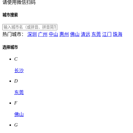
请使用微信扫码
城市搜索
热门城市：
深圳
广州
中山
惠州
佛山
清远
东莞
江门
珠海
选择城市
C
长沙
D
东莞
F
佛山
G