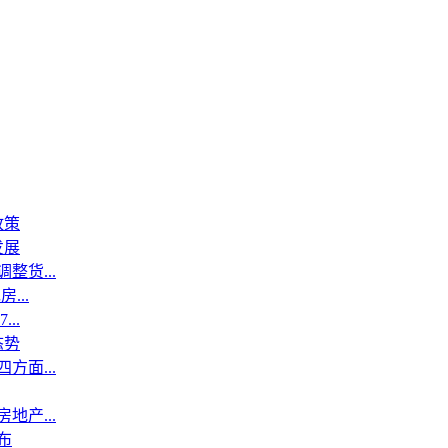
政策
发展
整货...
...
..
态势
方面...
地产...
布