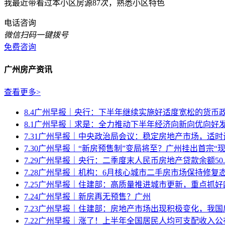
我最近带看过本小区房源87次，熟悉小区特色
电话咨询
微信扫码一键拨号
免费咨询
广州房产资讯
查看更多>
8.4广州早报｜央行：下半年继续实施好适度宽松的货币
8.1广州早报｜求是：全力推动下半年经济向新向优向好
7.31广州早报｜中央政治局会议：稳定房地产市场，适时调
7.30广州早报｜“新房预售制”变局将至？广州挂出首宗“现房
7.29广州早报｜央行：二季度末人民币房地产贷款余额50.7.
7.28广州早报｜机构：6月核心城市二手房市场保持修复
7.25广州早报｜住建部：高质量推进城市更新，重点抓好四
7.24广州早报｜新房再无预售？广州
7.23广州早报｜住建部：房地产市场出现积极变化，我国房
7.22广州早报｜涨了！上半年全国居民人均可支配收入公