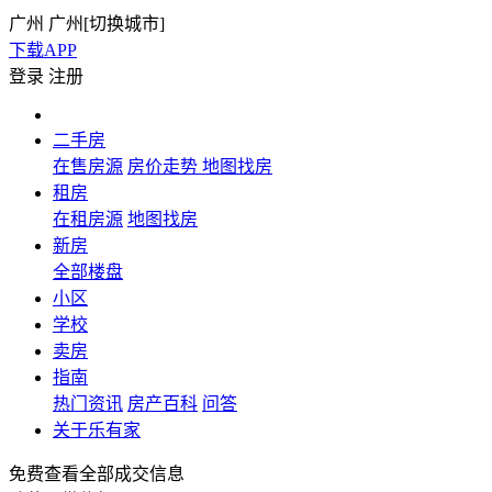
广州
广州[
切换城市
]
下载APP
登录
注册
二手房
在售房源
房价走势
地图找房
租房
在租房源
地图找房
新房
全部楼盘
小区
学校
卖房
指南
热门资讯
房产百科
问答
关于乐有家
免费查看全部成交信息