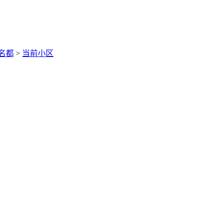
名都
>
当前小区