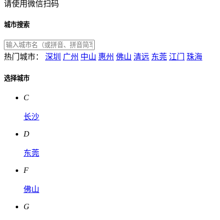
请使用微信扫码
城市搜索
热门城市：
深圳
广州
中山
惠州
佛山
清远
东莞
江门
珠海
选择城市
C
长沙
D
东莞
F
佛山
G