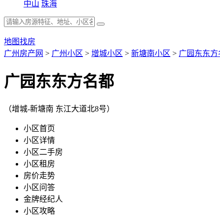
中山
珠海
地图找房
广州房产网
>
广州小区
>
增城小区
>
新塘南小区
>
广园东东方
广园东东方名都
（增城-新塘南 东江大道北8号）
小区首页
小区详情
小区二手房
小区租房
房价走势
小区问答
金牌经纪人
小区攻略