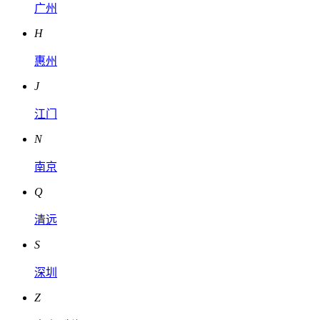
广州
H
惠州
J
江门
N
南京
Q
清远
S
深圳
Z