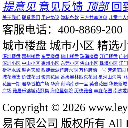
提意见
意见反馈
顶部
回
关于我们
联系我们
用户协议
隐私条款
三方共享清单
儿童个人
客服电话：400-8869-200 0
城市楼盘
城市小区
精选
深圳楼盘
惠州楼盘
东莞楼盘
佛山楼盘
珠海楼盘
江门楼盘
广州
深圳小区
中山小区
惠州小区
东莞小区
佛山小区
珠海小区
江门
祈福水城
越秀天珹
敏捷绿湖首府六期
万科府前一号
芳满庭园
城花漾集
侨诚花园
骏景花园
番禺奥林匹克花园
星河山海湾（
花园一期
君华香柏广场·华府
创鸿南沙一品
英豪花园
华景新城
广场
雅居乐锦城花冠集
海伦堡御院
历德雅舍
丰庭花园
南沙境
Copyright © 2026 ww
易有限公司 版权所有 All Rig