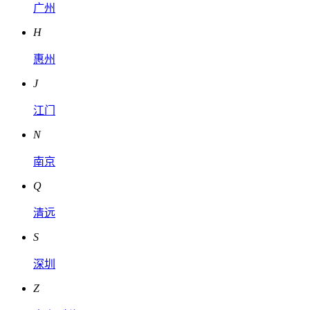
广州
H
惠州
J
江门
N
南京
Q
清远
S
深圳
Z