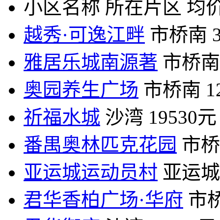
小区名称
所在片区
均价
越秀·可逸江畔
市桥南
雅居乐城南源著
市桥南
奥园养生广场
市桥南
1
祈福水城
沙湾
19530元
番禺奥林匹克花园
市桥
亚运城运动员村
亚运城
君华香柏广场·华府
市