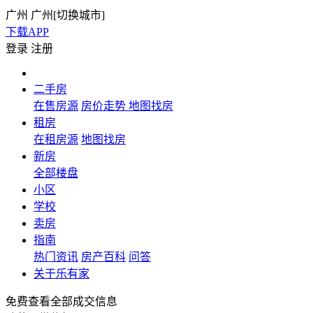
广州
广州[
切换城市
]
下载APP
登录
注册
二手房
在售房源
房价走势
地图找房
租房
在租房源
地图找房
新房
全部楼盘
小区
学校
卖房
指南
热门资讯
房产百科
问答
关于乐有家
免费查看全部成交信息