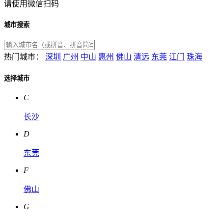
请使用微信扫码
城市搜索
热门城市：
深圳
广州
中山
惠州
佛山
清远
东莞
江门
珠海
选择城市
C
长沙
D
东莞
F
佛山
G