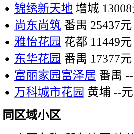
锦绣新天地
增城
1300
尚东尚筑
番禺
25437元
雅怡花园
花都
11449元
东华花园
番禺
17377元
富丽家园富泽居
番禺
-
万科城市花园
黄埔
--元
同区域小区