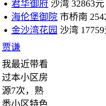
君华御府
沙湾
32863元
海伦堡御院
市桥南
25
金沙湾花园
沙湾
1775
贾谦
我最近带看
过本小区房
源7次，熟
悉小区特色