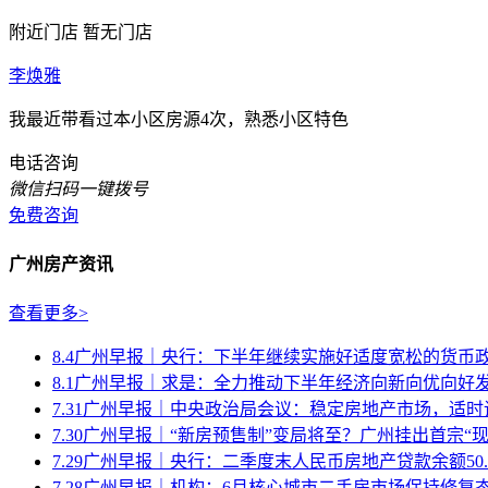
附近门店
暂无门店
李焕雅
我最近带看过本小区房源4次，熟悉小区特色
电话咨询
微信扫码一键拨号
免费咨询
广州房产资讯
查看更多>
8.4广州早报｜央行：下半年继续实施好适度宽松的货币
8.1广州早报｜求是：全力推动下半年经济向新向优向好
7.31广州早报｜中央政治局会议：稳定房地产市场，适时调
7.30广州早报｜“新房预售制”变局将至？广州挂出首宗“现房
7.29广州早报｜央行：二季度末人民币房地产贷款余额50.7.
7.28广州早报｜机构：6月核心城市二手房市场保持修复