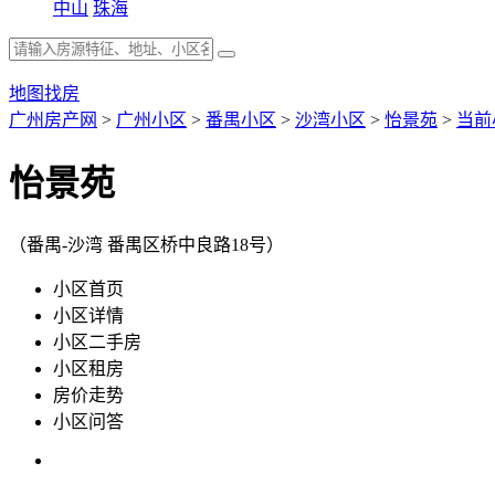
中山
珠海
地图找房
广州房产网
>
广州小区
>
番禺小区
>
沙湾小区
>
怡景苑
>
当前
怡景苑
（番禺-沙湾 番禺区桥中良路18号）
小区首页
小区详情
小区二手房
小区租房
房价走势
小区问答