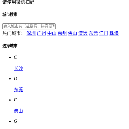
请使用微信扫码
城市搜索
热门城市：
深圳
广州
中山
惠州
佛山
清远
东莞
江门
珠海
选择城市
C
长沙
D
东莞
F
佛山
G