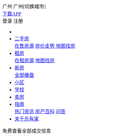
广州
广州[
切换城市
]
下载APP
登录
注册
二手房
在售房源
房价走势
地图找房
租房
在租房源
地图找房
新房
全部楼盘
小区
学校
卖房
指南
热门资讯
房产百科
问答
关于乐有家
免费查看全部成交信息