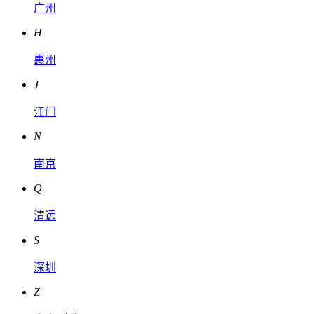
广州
H
惠州
J
江门
N
南京
Q
清远
S
深圳
Z