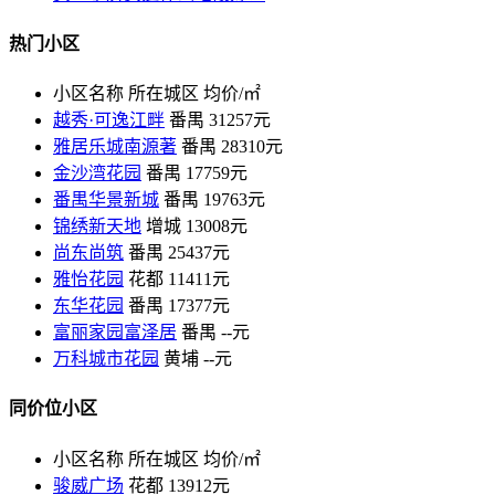
热门小区
小区名称
所在城区
均价/㎡
越秀·可逸江畔
番禺
31257元
雅居乐城南源著
番禺
28310元
金沙湾花园
番禺
17759元
番禺华景新城
番禺
19763元
锦绣新天地
增城
13008元
尚东尚筑
番禺
25437元
雅怡花园
花都
11411元
东华花园
番禺
17377元
富丽家园富泽居
番禺
--元
万科城市花园
黄埔
--元
同价位小区
小区名称
所在城区
均价/㎡
骏威广场
花都
13912元