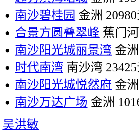
南沙碧桂园
金洲
2098
合景方圆叠翠峰
蕉门河
南沙阳光城丽景湾
金洲
时代南湾
南沙湾
2342
南沙阳光城悦然府
金洲
南沙万达广场
金洲
10
吴洪敏