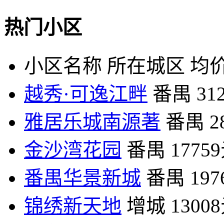
热门小区
小区名称
所在城区
均价
越秀·可逸江畔
番禺
31
雅居乐城南源著
番禺
2
金沙湾花园
番禺
1775
番禺华景新城
番禺
19
锦绣新天地
增城
1300