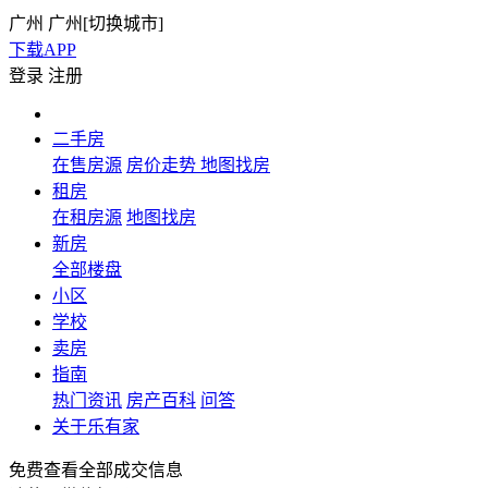
广州
广州[
切换城市
]
下载APP
登录
注册
二手房
在售房源
房价走势
地图找房
租房
在租房源
地图找房
新房
全部楼盘
小区
学校
卖房
指南
热门资讯
房产百科
问答
关于乐有家
免费查看全部成交信息