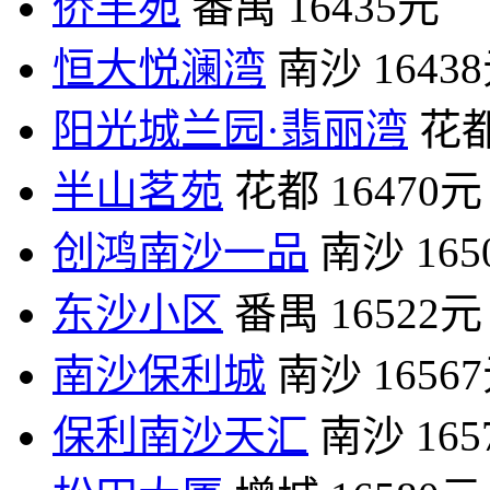
侨丰苑
番禺
16435元
恒大悦澜湾
南沙
1643
阳光城兰园·翡丽湾
花
半山茗苑
花都
16470元
创鸿南沙一品
南沙
16
东沙小区
番禺
16522元
南沙保利城
南沙
1656
保利南沙天汇
南沙
16