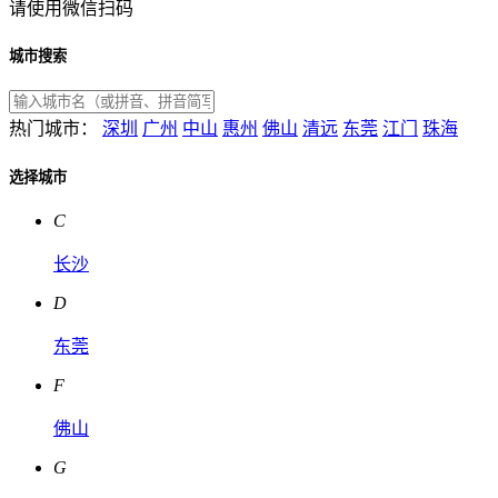
请使用微信扫码
城市搜索
热门城市：
深圳
广州
中山
惠州
佛山
清远
东莞
江门
珠海
选择城市
C
长沙
D
东莞
F
佛山
G