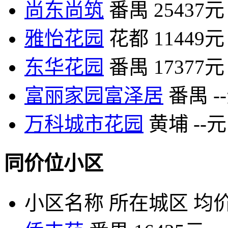
尚东尚筑
番禺
25437元
雅怡花园
花都
11449元
东华花园
番禺
17377元
富丽家园富泽居
番禺
-
万科城市花园
黄埔
--元
同价位小区
小区名称
所在城区
均价