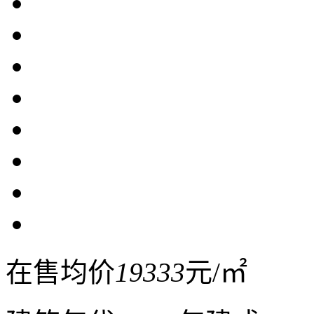
在售均价
19333
元/㎡