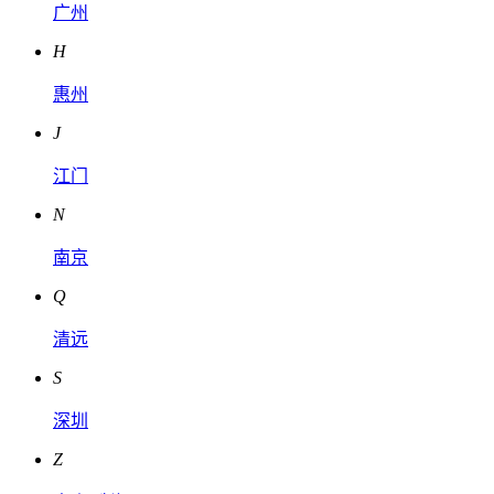
广州
H
惠州
J
江门
N
南京
Q
清远
S
深圳
Z