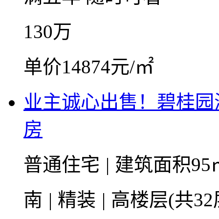
130
万
单价14874元/㎡
业主诚心出售！碧桂园
房
普通住宅
|
建筑面积95
南
|
精装
|
高楼层(共32