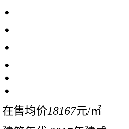
在售均价
18167
元/㎡