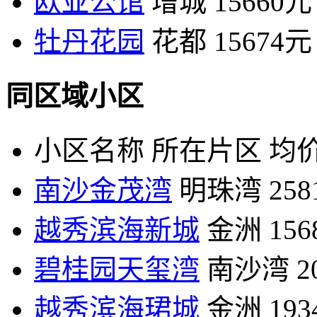
欧亚公馆
增城
15660元
牡丹花园
花都
15674元
同区域小区
小区名称
所在片区
均价
南沙金茂湾
明珠湾
25
越秀滨海新城
金洲
15
碧桂园天玺湾
南沙湾
2
越秀滨海珺城
金洲
19