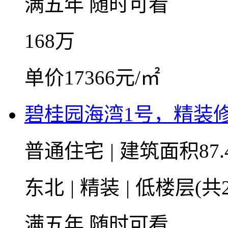
满五年
随时可看
168
万
单价17366元/㎡
碧桂园海湾1号，精装
普通住宅
|
建筑面积87.
东北
|
精装
|
低楼层(共2
满五年
随时可看