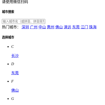
请使用微信扫码
城市搜索
热门城市：
深圳
广州
中山
惠州
佛山
清远
东莞
江门
珠海
选择城市
C
长沙
D
东莞
F
佛山
G