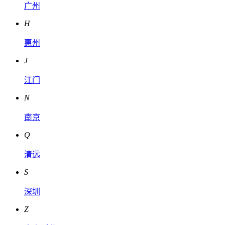
广州
H
惠州
J
江门
N
南京
Q
清远
S
深圳
Z