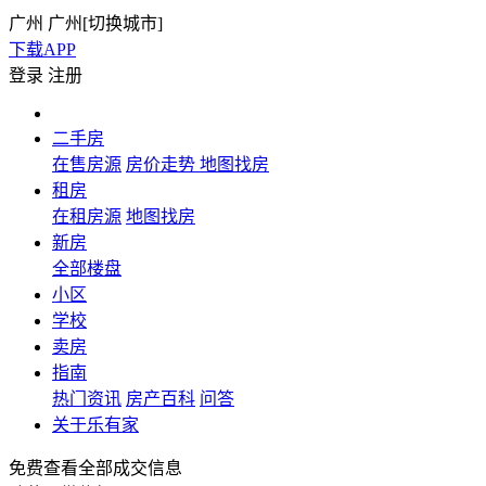
广州
广州[
切换城市
]
下载APP
登录
注册
二手房
在售房源
房价走势
地图找房
租房
在租房源
地图找房
新房
全部楼盘
小区
学校
卖房
指南
热门资讯
房产百科
问答
关于乐有家
免费查看全部成交信息