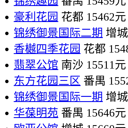
锦绣趣园
番禺
15459元
豪利花园
花都
15462元
锦绣御景国际二期
增城
香樾四季花园
花都
15
翡翠公馆
南沙
15511元
东方花园三区
番禺
15
锦绣御景国际一期
增城
华葆明苑
番禺
15646元