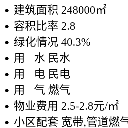
建筑面积
248000㎡
容积比率
2.8
绿化情况
40.3%
用
水
民水
用
电
民电
用
气
燃气
物业费用
2.5-2.8元/㎡
小区配套
宽带,管道燃