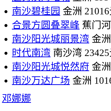
南沙碧桂园
金洲
2101
合景方圆叠翠峰
蕉门河
南沙阳光城丽景湾
金洲
时代南湾
南沙湾
2342
南沙阳光城悦然府
金洲
南沙万达广场
金洲
10
邓娜娜