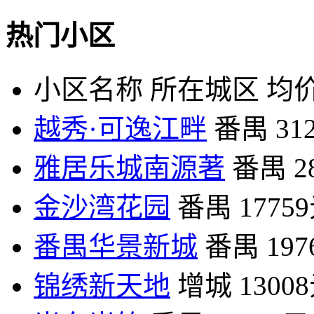
热门小区
小区名称
所在城区
均价
越秀·可逸江畔
番禺
31
雅居乐城南源著
番禺
2
金沙湾花园
番禺
1775
番禺华景新城
番禺
19
锦绣新天地
增城
1300