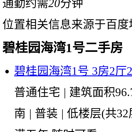
通勤约需
20
分钟
位置相关信息来源于百度
碧桂园海湾1号二手房
碧桂园海湾1号 3房2厅2卫
普通住宅
|
建筑面积96.
南
|
普装
|
低楼层(共32