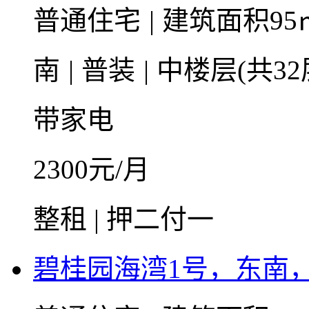
普通住宅
|
建筑面积95
南
|
普装
|
中楼层(共32
带家电
2300
元/月
整租 | 押二付一
碧桂园海湾1号，东南，