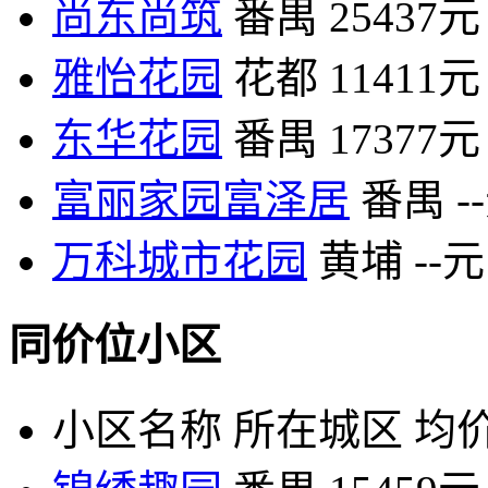
尚东尚筑
番禺
25437元
雅怡花园
花都
11411元
东华花园
番禺
17377元
富丽家园富泽居
番禺
-
万科城市花园
黄埔
--元
同价位小区
小区名称
所在城区
均价