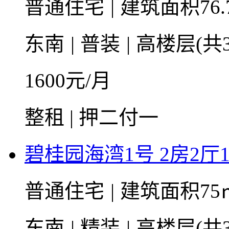
普通住宅
|
建筑面积76.
东南
|
普装
|
高楼层(共3
1600
元/月
整租 | 押二付一
碧桂园海湾1号 2房2厅1
普通住宅
|
建筑面积75
东南
|
精装
|
高楼层(共3