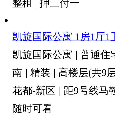
整租 | 押二付一
凯旋国际公寓 1房1厅1卫
凯旋国际公寓
|
普通住
南
|
精装
|
高楼层(共9层
花都-新区
|
距9号线马鞍
随时可看