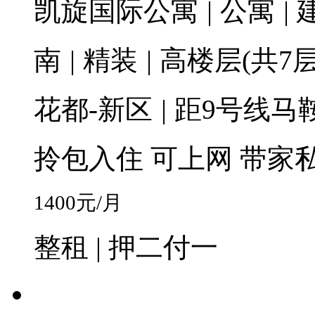
凯旋国际公寓
|
公寓
|
建
南
|
精装
|
高楼层(共7层
花都-新区
|
距9号线马鞍
拎包入住
可上网
带家
1400
元/月
整租 | 押二付一