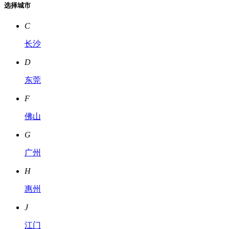
选择城市
C
长沙
D
东莞
F
佛山
G
广州
H
惠州
J
江门