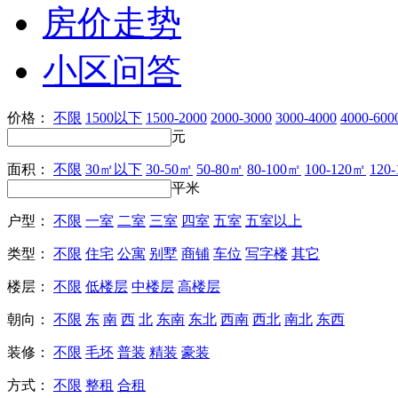
房价走势
小区问答
价格：
不限
1500以下
1500-2000
2000-3000
3000-4000
4000-600
元
面积：
不限
30㎡以下
30-50㎡
50-80㎡
80-100㎡
100-120㎡
120
平米
户型：
不限
一室
二室
三室
四室
五室
五室以上
类型：
不限
住宅
公寓
别墅
商铺
车位
写字楼
其它
楼层：
不限
低楼层
中楼层
高楼层
朝向：
不限
东
南
西
北
东南
东北
西南
西北
南北
东西
装修：
不限
毛坯
普装
精装
豪装
方式：
不限
整租
合租