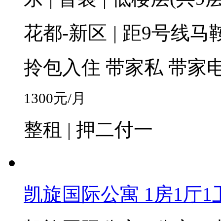
花都-新区
|
距9号线马鞍
拎包入住
带家私
带家
1300
元/月
整租 | 押二付一
凯旋国际公寓 1房1厅1卫