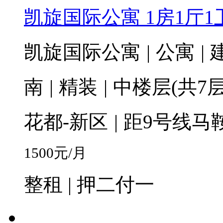
凯旋国际公寓 1房1厅1卫
凯旋国际公寓
|
公寓
|
建
南
|
精装
|
中楼层(共7层
花都-新区
|
距9号线马鞍
1500
元/月
整租 | 押二付一