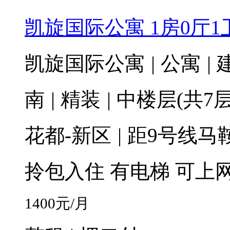
凯旋国际公寓 1房0厅1卫 
凯旋国际公寓
|
公寓
|
建
南
|
精装
|
中楼层(共7层
花都-新区
|
距9号线马鞍
拎包入住
有电梯
可上
1400
元/月