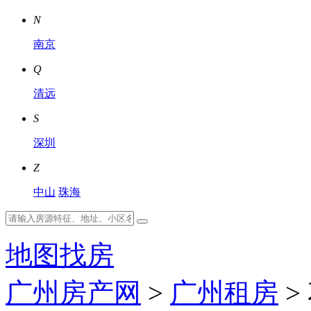
N
南京
Q
清远
S
深圳
Z
中山
珠海
地图找房
广州房产网
>
广州租房
>