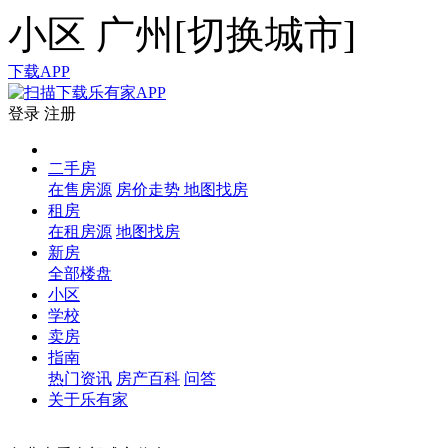
小区
广州[
切换城市
]
下载APP
登录
注册
二手房
在售房源
房价走势
地图找房
租房
在租房源
地图找房
新房
全部楼盘
小区
学校
卖房
指南
热门资讯
房产百科
问答
关于乐有家