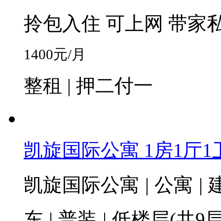
拎包入住
可上网
带家
1400
元/月
整租 | 押二付一
凯旋国际公寓 1房1厅1卫 
凯旋国际公寓
|
公寓
|
建
东
|
普装
|
低楼层(共9层