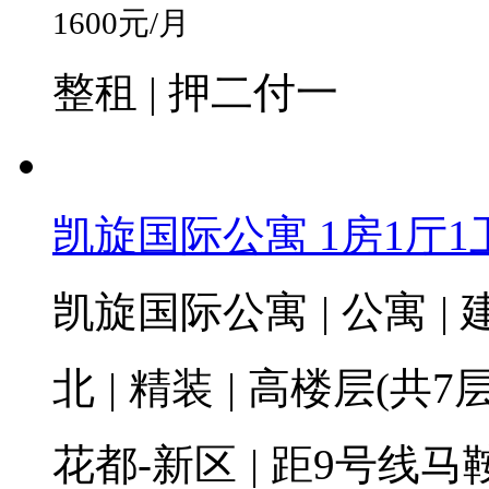
1600
元/月
整租 | 押二付一
凯旋国际公寓 1房1厅1卫 
凯旋国际公寓
|
公寓
|
建
北
|
精装
|
高楼层(共7层
花都-新区
|
距9号线马鞍