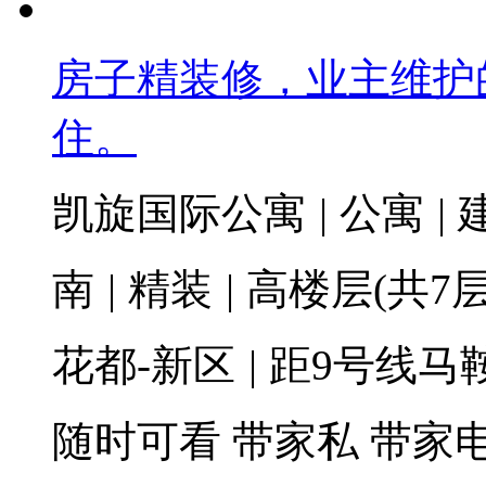
房子精装修，业主维护
住。
凯旋国际公寓
|
公寓
|
建
南
|
精装
|
高楼层(共7层
花都-新区
|
距9号线马鞍
随时可看
带家私
带家