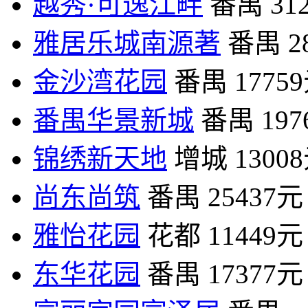
越秀·可逸江畔
番禺
31
雅居乐城南源著
番禺
2
金沙湾花园
番禺
1775
番禺华景新城
番禺
19
锦绣新天地
增城
1300
尚东尚筑
番禺
25437元
雅怡花园
花都
11449元
东华花园
番禺
17377元