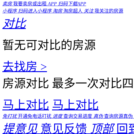
卖房
我要卖房或出租
APP
扫码下载APP
小程序
扫码进入小程序
淘房
淘房超人
关注
我关注的房源
对比
暂无可对比的房源
去找房 >
房源对比
最多一次对比四
马上对比
马上对比
免打扰
开通免电话打扰
进度
查询交易进度
真伪
查询房源真伪
提意见
意见反馈
顶部
回