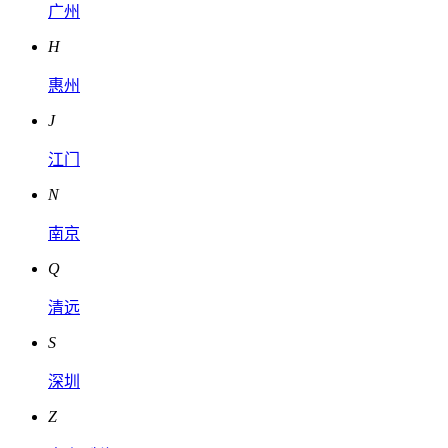
广州
H
惠州
J
江门
N
南京
Q
清远
S
深圳
Z