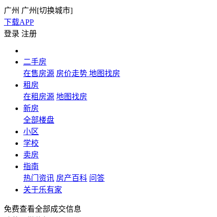
广州
广州[
切换城市
]
下载APP
登录
注册
二手房
在售房源
房价走势
地图找房
租房
在租房源
地图找房
新房
全部楼盘
小区
学校
卖房
指南
热门资讯
房产百科
问答
关于乐有家
免费查看全部成交信息