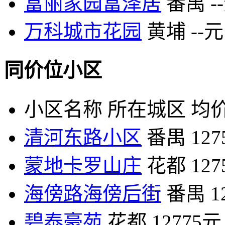
富丽家园富泽居
番禺
-
万科城市花园
黄埔
--元
同价位小区
小区名称
所在城区
均价
清河东路小区
番禺
12
蒙地卡罗山庄
花都
12
海傍路海傍后街
番禺
1
碧泰豪苑
花都
12775元