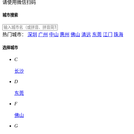
请使用微信扫码
城市搜索
热门城市：
深圳
广州
中山
惠州
佛山
清远
东莞
江门
珠海
选择城市
C
长沙
D
东莞
F
佛山
G