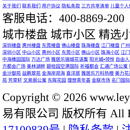
关于我们
联系我们
用户协议
隐私条款
三方共享清单
儿童个人
客服电话：400-8869-200 0
城市楼盘
城市小区
精选
深圳楼盘
惠州楼盘
东莞楼盘
佛山楼盘
珠海楼盘
江门楼盘
广州
深圳小区
中山小区
惠州小区
东莞小区
佛山小区
珠海小区
江门
中海橡园国际
万达广场
雅居乐锦城花语集
阳光城▪领悦
自由人
方都会广场
美林湖畔
碧桂园空港国际
祈福都会
汇通广场公寓
金沙御苑
益鹏翠苑
金海岸观海
喜洋居
雅居乐万科热橙
美力花
苑
芳草轩
文景阁公寓
东晖花园
理想青年荟
金联市场
名门国际
Copyright © 2026 ww
易有限公司 版权所有 All Rig
17100839号
|
隐私条款
|