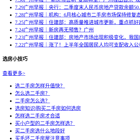
7.29广州早报｜央行：二季度末人民币房地产贷款余额50.7.
7.28广州早报｜机构：6月核心城市二手房市场保持修复
7.25广州早报｜住建部：高质量推进城市更新，重点抓好四
7.24广州早报｜新房再无预售？广州
7.23广州早报｜住建部：房地产市场出现积极变化，我国房
7.22广州早报｜涨了！上半年全国居民人均可支配收入公
选房小技巧
查看更多>
选二手房怎样升值快？
怎么选二手房？
二手房怎么选？
选房知识|购买二手房如何选房
怎样选二手房才合适
买小户型的二手房怎样选？
买二手房选什么地段好
买毛坯二手房屋注意事项