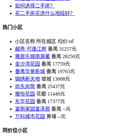
如何选择二手房？
买二手房买选什么地段好？
热门小区
小区名称
所在城区
均价/㎡
越秀·可逸江畔
番禺
31257元
雅居乐城南源著
番禺
28250元
金沙湾花园
番禺
17759元
番禺华景新城
番禺
19763元
锦绣新天地
增城
13008元
尚东尚筑
番禺
25437元
雅怡花园
花都
11449元
东华花园
番禺
17377元
富丽家园富泽居
番禺
--元
万科城市花园
黄埔
--元
同价位小区