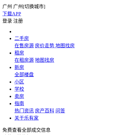
广州
广州[
切换城市
]
下载APP
登录
注册
二手房
在售房源
房价走势
地图找房
租房
在租房源
地图找房
新房
全部楼盘
小区
学校
卖房
指南
热门资讯
房产百科
问答
关于乐有家
免费查看全部成交信息