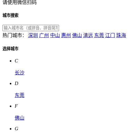
请使用微信扫码
城市搜索
热门城市：
深圳
广州
中山
惠州
佛山
清远
东莞
江门
珠海
选择城市
C
长沙
D
东莞
F
佛山
G