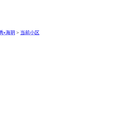
秀•海玥
>
当前小区