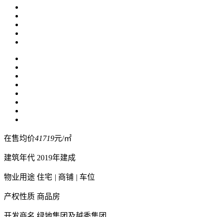
在售均价
41719
元/㎡
建筑年代
2019年建成
物业用途
住宅
|
商铺
|
车位
产权性质
商品房
开发商名
绿地集团及越秀集团