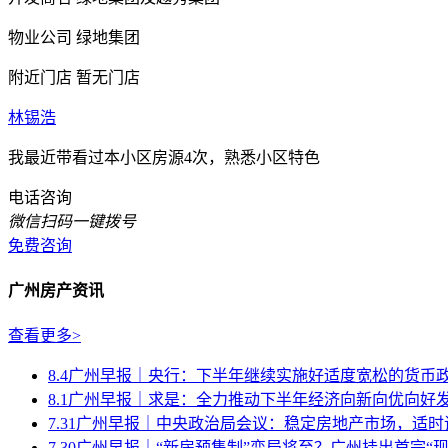
物业公司
绿地集团
附近门店
暂无门店
林锡浩
我最近带看过本小区房源4次，熟悉小区特色
电话咨询
微信扫码一键拨号
免费咨询
广州房产资讯
查看更多>
8.4广州早报｜央行：下半年继续实施好适度宽松的货币
8.1广州早报｜求是：全力推动下半年经济向新向优向好
7.31广州早报｜中央政治局会议：稳定房地产市场，适时调
7.30广州早报｜“新房预售制”变局将至？广州挂出首宗“现房