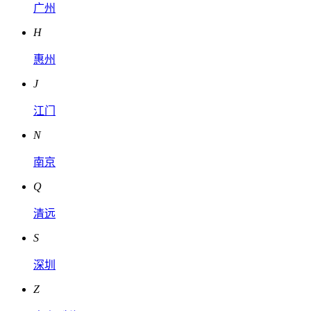
广州
H
惠州
J
江门
N
南京
Q
清远
S
深圳
Z