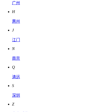
广州
H
惠州
J
江门
N
南京
Q
清远
S
深圳
Z