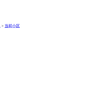
奥
>
当前小区