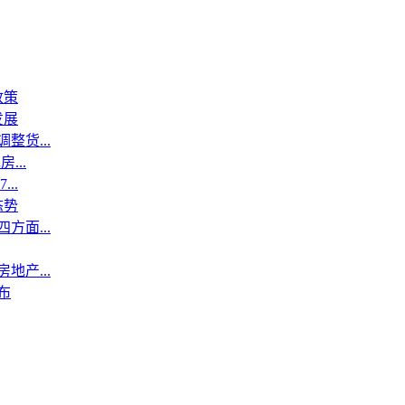
政策
发展
整货...
...
..
态势
方面...
地产...
布