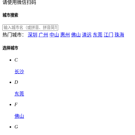
请使用微信扫码
城市搜索
热门城市：
深圳
广州
中山
惠州
佛山
清远
东莞
江门
珠海
选择城市
C
长沙
D
东莞
F
佛山
G