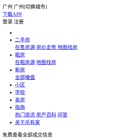
广州
广州[
切换城市
]
下载APP
登录
注册
二手房
在售房源
房价走势
地图找房
租房
在租房源
地图找房
新房
全部楼盘
小区
学校
卖房
指南
热门资讯
房产百科
问答
关于乐有家
免费查看全部成交信息