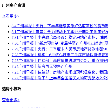
广州房产资讯
查看更多>
8.4广州早报｜央行：下半年继续实施好适度宽松的货币
8.1广州早报｜求是：全力推动下半年经济向新向优向好
7.31广州早报｜中央政治局会议：稳定房地产市场，适时调
7.30广州早报｜“新房预售制”变局将至？广州挂出首宗“现房
7.29广州早报｜央行：二季度末人民币房地产贷款余额50.7.
7.28广州早报｜机构：6月核心城市二手房市场保持修复
7.25广州早报｜住建部：高质量推进城市更新，重点抓好四
7.24广州早报｜新房再无预售？广州
7.23广州早报｜住建部：房地产市场出现积极变化，我国房
7.22广州早报｜涨了！上半年全国居民人均可支配收入公
选房小技巧
查看更多>