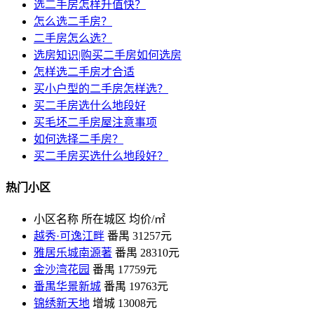
选二手房怎样升值快？
怎么选二手房？
二手房怎么选？
选房知识|购买二手房如何选房
怎样选二手房才合适
买小户型的二手房怎样选？
买二手房选什么地段好
买毛坯二手房屋注意事项
如何选择二手房？
买二手房买选什么地段好？
热门小区
小区名称
所在城区
均价/㎡
越秀·可逸江畔
番禺
31257元
雅居乐城南源著
番禺
28310元
金沙湾花园
番禺
17759元
番禺华景新城
番禺
19763元
锦绣新天地
增城
13008元