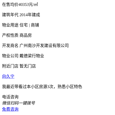
在售均价
40353
元/㎡
建筑年代
2014年建成
物业用途
住宅
|
商铺
产权性质
商品房
开发商名
广州南沙开发建设有限公司
物业公司
戴德梁行物业
附近门店
暂无门店
向久宁
我最近带看过本小区房源3次，熟悉小区特色
电话咨询
微信扫码一键拨号
免费咨询