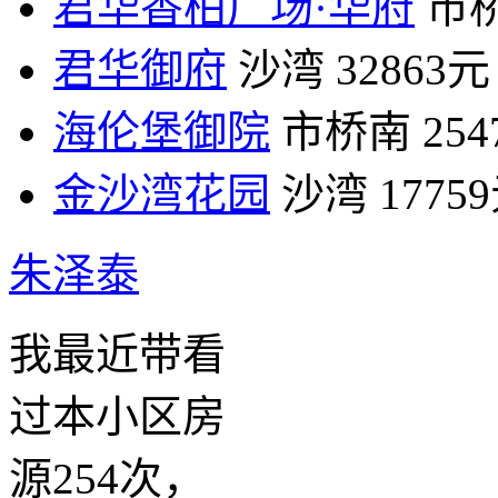
君华香柏广场·华府
市
君华御府
沙湾
32863元
海伦堡御院
市桥南
25
金沙湾花园
沙湾
1775
朱泽泰
我最近带看
过本小区房
源254次，