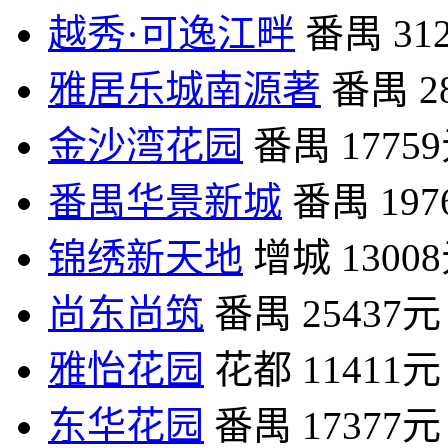
越秀·可逸江畔
番禺
31
雅居乐城南源著
番禺
2
金沙湾花园
番禺
1775
番禺华景新城
番禺
19
锦绣新天地
增城
1300
尚东尚筑
番禺
25437元
雅怡花园
花都
11411元
东华花园
番禺
17377元