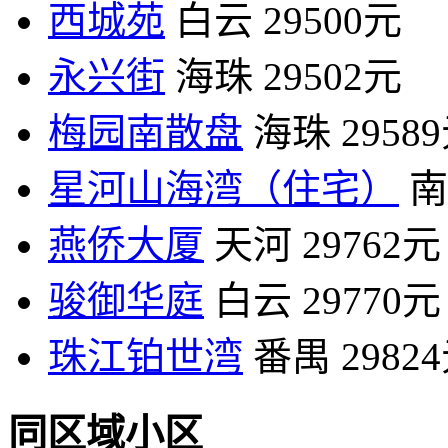
西城苑
白云
29500元
永兴街
海珠
29502元
梅园南散盘
海珠
2958
星河山海湾（住宅）
南
燕侨大厦
天河
29762元
骏御华庭
白云
29770元
珠江铂世湾
番禺
2982
同区域小区