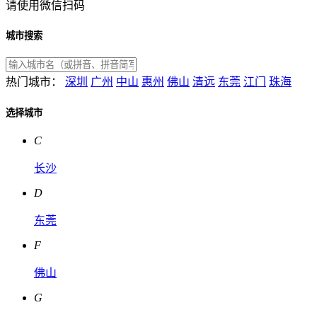
请使用微信扫码
城市搜索
热门城市：
深圳
广州
中山
惠州
佛山
清远
东莞
江门
珠海
选择城市
C
长沙
D
东莞
F
佛山
G