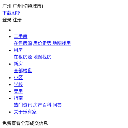
广州
广州[
切换城市
]
下载APP
登录
注册
二手房
在售房源
房价走势
地图找房
租房
在租房源
地图找房
新房
全部楼盘
小区
学校
卖房
指南
热门资讯
房产百科
问答
关于乐有家
免费查看全部成交信息