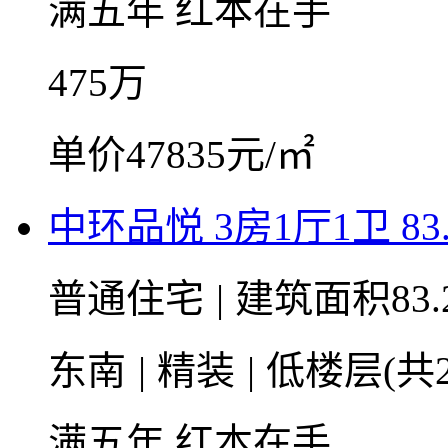
满五年
红本在手
475
万
单价47835元/㎡
中环品悦 3房1厅1卫 83
普通住宅
|
建筑面积83.
东南
|
精装
|
低楼层(共2
满五年
红本在手