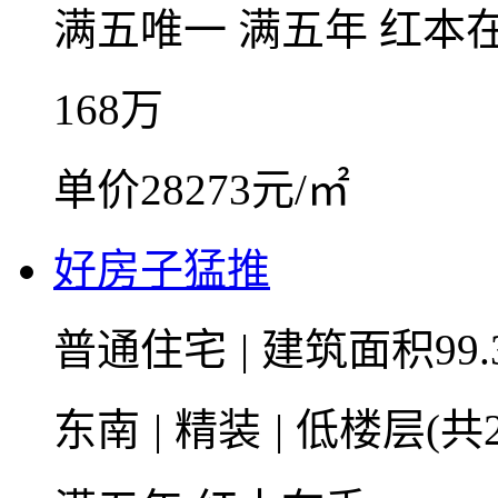
满五唯一
满五年
红本
168
万
单价28273元/㎡
好房子猛推
普通住宅
|
建筑面积99.
东南
|
精装
|
低楼层(共2