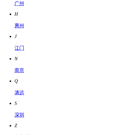
广州
H
惠州
J
江门
N
南京
Q
清远
S
深圳
Z