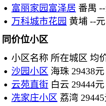
富丽家园富泽居
番禺
-
万科城市花园
黄埔
--元
同价位小区
小区名称
所在城区
均价
沙园小区
海珠
29438元
云苑直街
白云
29444元
冼家庄小区
荔湾
2944