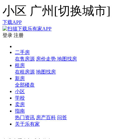
小区
广州[
切换城市
]
下载APP
登录
注册
二手房
在售房源
房价走势
地图找房
租房
在租房源
地图找房
新房
全部楼盘
小区
学校
卖房
指南
热门资讯
房产百科
问答
关于乐有家