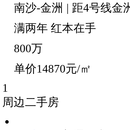
南沙-金洲
|
距4号线金洲
满两年
红本在手
800
万
单价14870元/㎡
1
周边二手房