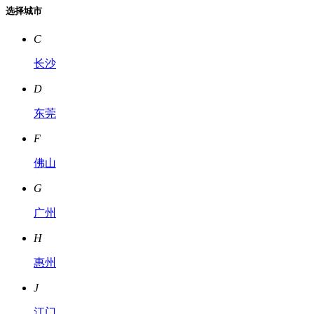
选择城市
C
长沙
D
东莞
F
佛山
G
广州
H
惠州
J
江门