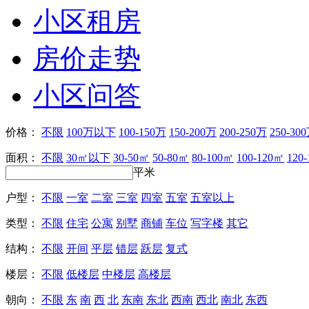
小区租房
房价走势
小区问答
价格：
不限
100万以下
100-150万
150-200万
200-250万
250-30
面积：
不限
30㎡以下
30-50㎡
50-80㎡
80-100㎡
100-120㎡
120
平米
户型：
不限
一室
二室
三室
四室
五室
五室以上
类型：
不限
住宅
公寓
别墅
商铺
车位
写字楼
其它
结构：
不限
开间
平层
错层
跃层
复式
楼层：
不限
低楼层
中楼层
高楼层
朝向：
不限
东
南
西
北
东南
东北
西南
西北
南北
东西